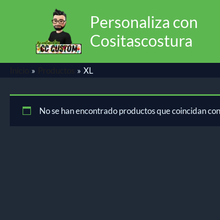
Ir
Personaliza con
al
contenido
Cositascostura
Inicio
Productos
XL
No se han encontrado productos que coincidan con 